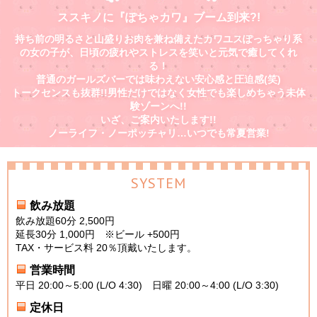
ススキノに『ぽちゃカワ』ブーム到来?!
持ち前の明るさと山盛りお肉を兼ね備えたカワユスぽっちゃり系
の女の子が、日頃の疲れやストレスを笑いと元気で癒してくれ
る！
普通のガールズバーでは味わえない安心感と圧迫感(笑)
トークセンスも抜群!!男性だけではなく女性でも楽しめちゃう未体
験ゾーンへ!!
いざ、ご案内いたします!!
ノーライフ・ノーポッチャリ…いつでも常夏営業!
SYSTEM
飲み放題
飲み放題60分 2,500円
延長30分 1,000円 ※ビール +500円
TAX・サービス料 20％頂戴いたします。
営業時間
平日 20:00～5:00 (L/O 4:30) 日曜 20:00～4:00 (L/O 3:30)
定休日