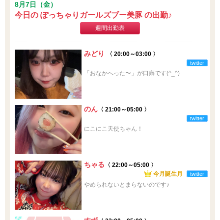
8月7日（金）
今日の ぽっちゃりガールズブー美豚 の出勤♪
週間出勤表
みどり
〈 20:00～03:00 〉
twitter
「おなかへった〜」が口癖です(^_^)
のん
〈 21:00～05:00 〉
twitter
にこにこ天使ちゃん！
ちゃる
〈 22:00～05:00 〉
今月誕生月
twitter
やめられないとまらないのです♪